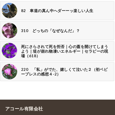
82 車道の真ん中へダーーッ楽しい人生
310 どっちの「なぜなんだ」？
死にさらされて死を拒否｜心の蓋を開けてしまう
よう｜堤が崩れ物凄いエネルギー｜セラピーの現
場（618）
220 「私」がでた、嬉しくて泣いた２（初ベビ
ーブレスの感想４-2）
アコール有限会社