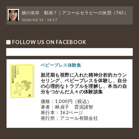
娘の依存 動画７｜アコールセラピーの休憩（742）
2026/01/15 - 19:17
FOLLOW US ON FACEBOOK
ベビーブレス体験集
胎児期も視野に入れた精神分析的カウン
セリング、ベビーブレスを体験し、自分
の心理的なトラブルを理解し、本当の自
分をつかんだ人々の体験談集
価格：1,000円（税込）
著者：林貞子 雲泥諸智
単行本：162ページ
発行所：アコール有限会社