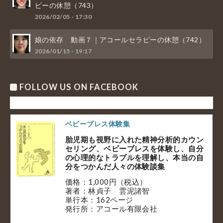
ピーの休憩（743）
2026/02/05 - 17:30
娘の依存 動画７｜アコールセラピーの休憩（742）
2026/01/15 - 19:17
FOLLOW US ON FACEBOOK
ベビーブレス体験集
胎児期も視野に入れた精神分析的カウン
セリング、ベビーブレスを体験し、自分
の心理的なトラブルを理解し、本当の自
分をつかんだ人々の体験談集
価格：1,000円（税込）
著者：林貞子 雲泥諸智
単行本：162ページ
発行所：アコール有限会社