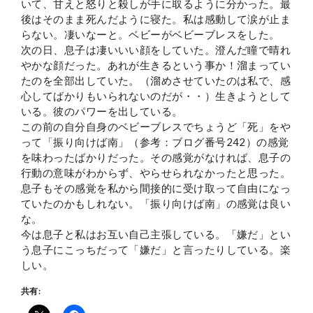
いて、甘えと怒りと殺しが手に取るように分かった。最
後はそのまま死んだように寝た。私は感動して涙が止ま
らない。凄いなーと。ベビーがベビーブレスをした。
次の日、息子は凄いいい顔をしていた。澄んだ瞳で晴れ
やかな顔だった。あれが生きるという事か！溜まってい
たのを全部出していた。（溜めさせていたのは私で、感
心してばかりもいられないのだが・・）生きようとして
いる。彼のパワーを出している。
この前の自分自身のベビーブレスでちょうど「死」をや
って「振り向けば南」（参考：ブログ番号242）の感覚
を味わったばかりだった。その感覚がなければ、息子の
行動の意味がわからず、やらせられなかったと思った。
息子もその感覚を私から間接的に受け取って自由になっ
ていたのかもしれない。「振り向けば南」の感覚は良い
な。
今は息子と私はお互い自己主張している。「嫌だ」とい
う息子にこっちだって「嫌だ」と言ったりしている。楽
しい。
共有: