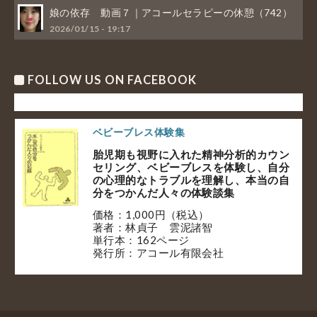
娘の依存 動画７｜アコールセラピーの休憩（742）
2026/01/15 - 19:17
FOLLOW US ON FACEBOOK
ベビーブレス体験集
胎児期も視野に入れた精神分析的カウン
セリング、ベビーブレスを体験し、自分
の心理的なトラブルを理解し、本当の自
分をつかんだ人々の体験談集
価格：1,000円（税込）
著者：林貞子 雲泥諸智
単行本：162ページ
発行所：アコール有限会社