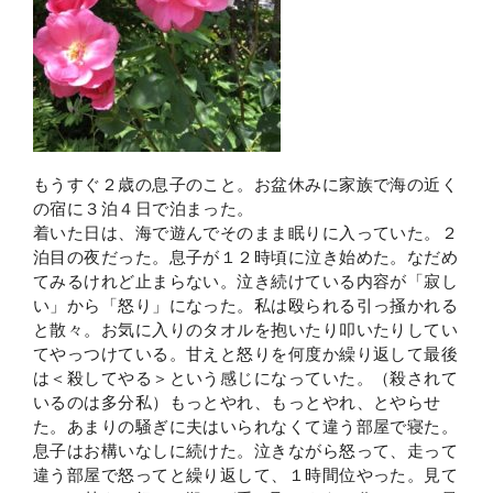
もうすぐ２歳の息子のこと。お盆休みに家族で海の近く
の宿に３泊４日で泊まった。
着いた日は、海で遊んでそのまま眠りに入っていた。２
泊目の夜だった。息子が１２時頃に泣き始めた。なだめ
てみるけれど止まらない。泣き続けている内容が「寂し
い」から「怒り」になった。私は殴られる引っ掻かれる
と散々。お気に入りのタオルを抱いたり叩いたりしてい
てやっつけている。甘えと怒りを何度か繰り返して最後
は＜殺してやる＞という感じになっていた。（殺されて
いるのは多分私）もっとやれ、もっとやれ、とやらせ
た。あまりの騒ぎに夫はいられなくて違う部屋で寝た。
息子はお構いなしに続けた。泣きながら怒って、走って
違う部屋で怒ってと繰り返して、１時間位やった。見て