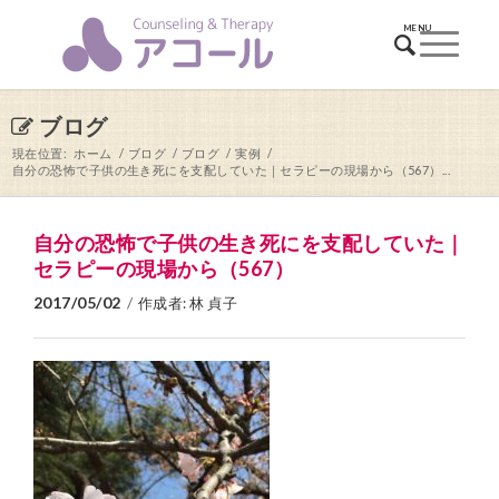
ブログ
現在位置:
ホーム
/
ブログ
/
ブログ
/
実例
/
自分の恐怖で子供の生き死にを支配していた｜セラピーの現場から（567）...
自分の恐怖で子供の生き死にを支配していた｜
セラピーの現場から（567）
2017/05/02
/
作成者:
林 貞子