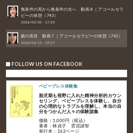
無条件の死から無条件の生へ 動画８｜アコールセラ
ピーの休憩（743）
2026/02/05 - 17:30
娘の依存 動画７｜アコールセラピーの休憩（742）
2026/01/15 - 19:17
FOLLOW US ON FACEBOOK
ベビーブレス体験集
胎児期も視野に入れた精神分析的カウン
セリング、ベビーブレスを体験し、自分
の心理的なトラブルを理解し、本当の自
分をつかんだ人々の体験談集
価格：1,000円（税込）
著者：林貞子 雲泥諸智
単行本：162ページ