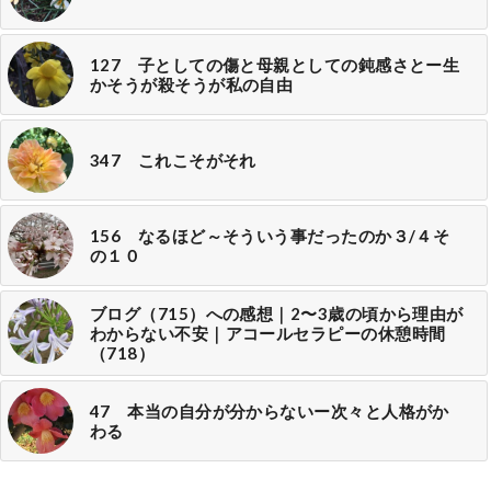
127 子としての傷と母親としての鈍感さとー生
かそうが殺そうが私の自由
347 これこそがそれ
156 なるほど～そういう事だったのか３/４そ
の１０
ブログ（715）への感想｜2〜3歳の頃から理由が
わからない不安｜アコールセラピーの休憩時間
（718）
47 本当の自分が分からないー次々と人格がか
わる