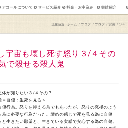
アコールについて
サービス紹介
料金・お申込み
実績紹介
現在位置:
ホーム
/
ブログ
/
ブログ
/
実例
/
144
生し宇宙も壊し死す怒り３/４その
気で殺せる殺人鬼
正体が知りたい３/４その７
極＝自傷：生死を見る＞
自傷行為。怒りを抑える為でもあったが、怒りの究極のよう
る為に必要な行為だった。諦めの感じで死を見る為に自傷
ると生きたい願望と、生きている実感で安心する為の自傷。