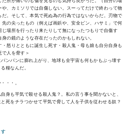
した所が痛いのも傷を見るのも気持ち良かった。（自分の場
ーや、カミソリでは自傷しない。スーってだけで終わって物
らだ。そして、本気で死ぬ為の行為ではないからだ。刃物で
、先の尖ったもの（例えば画鋲や、安全ピン、ハサミ」で何
同じ場所を行ったり来たりして無になったつもりで自傷す
自身の鏡のような存在だったのかもしれない。
す・怒りとともに誕生し死す・殺人鬼・母も娘も自分自身も
死で人を脅す＞
にパンパンに膨れ上がり、地球も全宇宙も何もかもぶっ壊す
きる糧なんだ。
か・・・。
私自身も平気で殺せる殺人鬼？。私の言う事を聞かないと、
生と死をチラつかせて平気で脅して人を子供を従わせる奴？
ます