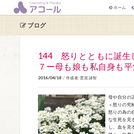
ホーム
ブログ
144 怒りとともに誕
７ー母も娘も私自身も平
2016/04/18
/
作成者:
雲泥 諸智
母や自分の
＜怒りの究
怒りの為の
な生死を見
し、血を見