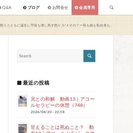
Q&A
ブログ
お問合せ
会員専用
 怒りとともに誕生し宇宙も壊し死す怒り３/４その７ー母も娘も私自身も...
最近の投稿
兄との和解 動画13｜アコー
ルセラピーの休憩（748）
2026/04/20 - 22:58
甘えることは死ぬこと？ 動