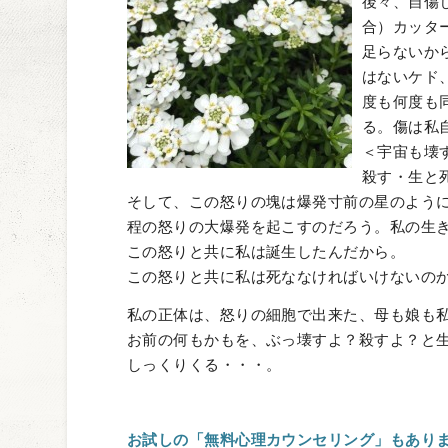
後々、自傷
合）カッタ
足らないか
はないケド
度も何度も
る。傷は私
＜宇宙も壊
殺す・生と
そして、この怒りの塊は爆発寸前の星のよう
程の怒りの大爆発を起こすのだろう。私の生
この怒りと共に私は誕生したんだから。
この怒りと共に私は死ななければいけないの
私の正体は、怒りの細胞で出来た、母も娘も
お前の何もかもを、ぶっ壊すよ？殺すよ？と
しっくりくる・・・。
お試しの「無料心理カウンセリング」もあり