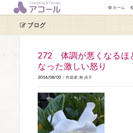
ホーム
ブログ
272 体調が悪くなる
なった激しい怒り
2016/08/03
/
作成者:
林 貞子