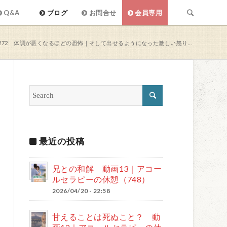
Q&A
ブログ
お問合せ
会員専用
272 体調が悪くなるほどの恐怖｜そして出せるようになった激しい怒り...
最近の投稿
兄との和解 動画13｜アコー
ルセラピーの休憩（748）
2026/04/20 - 22:58
甘えることは死ぬこと？ 動