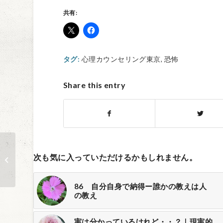
共有:
タグ:
心理カウンセリング東京
,
恐怖
Share this entry
271 息子のお産は私
次も気に入っていただけるかもしれません。
の身勝手さそのもの｜
産んだ実感が...
86 自分自身で納得ー誰かの教えは人
の教え
実は分かっているけれど・・？｜現実的